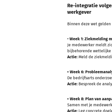
Re-integratie volg
werkgever
Binnen deze wet gelden s
•
Week 1: Ziekmelding 
Je medewerker meldt zich
bijbehorende wettelijke 
Actie:
Meld de ziekmeldin
• Week 6: Probleemanal
De bedrijfsarts onderzoe
Actie:
Bespreek de analy
• Week 8: Plan van aanp
Samen met je medewerker
Actie:
Leg concrete doele