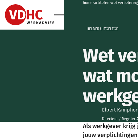
home
home
artikelen
wet verbetering
home
home
HELDER UITGELEGD
Wet ve
wat mo
werkge
Elbert Kamphor
Directeur / Register
Als werkgever krijg
jouw verplichtingen