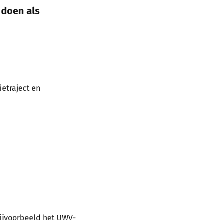
 doen als
ietraject en
bijvoorbeeld het UWV-