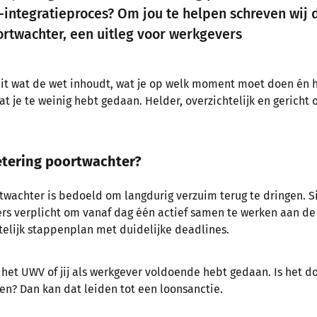
e-integratieproces?
Om jou te helpen schreven wij d
rtwachter, een uitleg voor werkgevers
 uit wat de wet inhoudt, wat je op welk moment moet doen én 
t je te weinig hebt gedaan. Helder, overzichtelijk en gericht
etering poortwachter?
twachter is bedoeld om langdurig verzuim terug te dringen. Si
s verplicht om vanaf dag één actief samen te werken aan de r
telijk stappenplan met duidelijke deadlines.
het UWV of jij als werkgever voldoende hebt gedaan. Is het do
en? Dan kan dat leiden tot een loonsanctie.