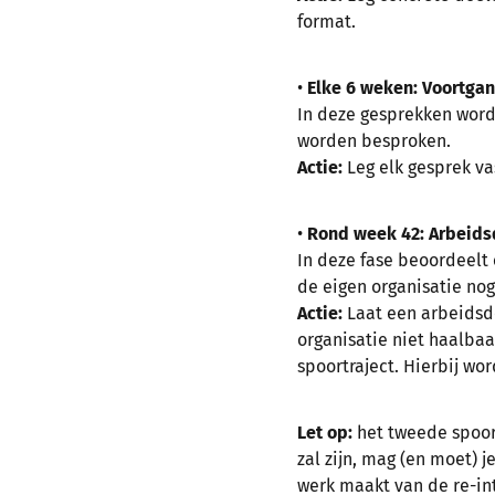
format.
•
Elke 6 weken: Voortga
In deze gesprekken word
worden besproken.
Actie:
Leg elk gesprek vas
•
Rond week 42:
Arbeids
In deze fase beoordeelt
de eigen organisatie nog
Actie:
Laat een arbeidsde
organisatie niet haalbaa
spoortraject. Hierbij wo
Let op:
het tweede spoor 
zal zijn, mag (en moet) j
werk maakt van de re-int