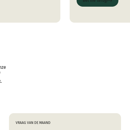
Bel me terug!
Bel me terug!
nze
f
.
VRAAG VAN DE MAAND