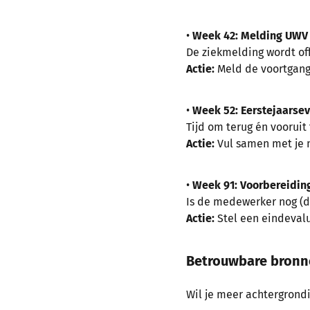
•
Week 42: Melding UWV
De ziekmelding wordt of
Actie:
Meld de voortgang
•
Week 52: Eerstejaarsev
Tijd om terug én vooruit 
Actie:
Vul samen met je 
•
Week 91: Voorbereidin
Is de medewerker nog (de
Actie:
Stel een eindevalu
Betrouwbare bron
Wil je meer achtergrondi