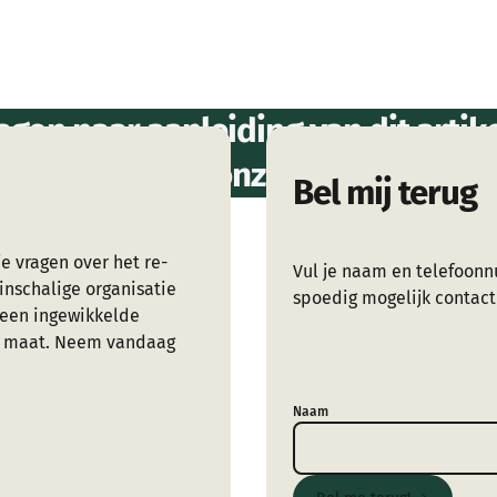
agen naar aanleiding van dit artikel
er weten over onze dienstverleni
Bel mij terug
e vragen over het re-
Vul je naam en telefoonn
inschalige organisatie
spoedig mogelijk contact
Geen ingewikkelde
op maat. Neem vandaag
Naam