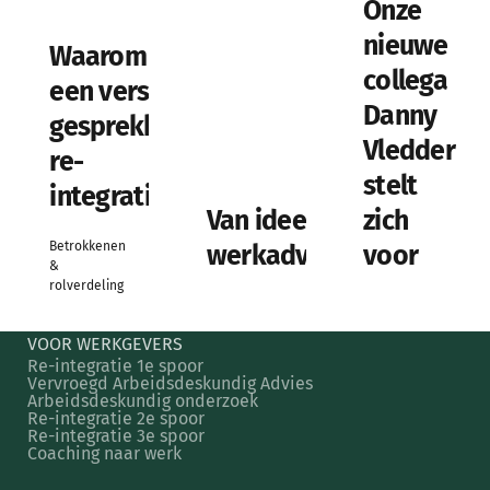
Onze
nieuwe
Waarom krijg je
collega
een verslag na
Danny
gesprekken in je
Vledder
re-
stelt
integratietraject?
Van idee tot
zich
Betrokkenen
werkadviesbureau
voor
&
rolverdeling
VOOR WERKGEVERS
Re-integratie 1e spoor
Vervroegd Arbeidsdeskundig Advies
Arbeidsdeskundig onderzoek
Re-integratie 2e spoor
Re-integratie 3e spoor
Coaching naar werk