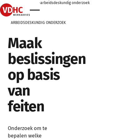
home
home
werkgevers
home
arbeidsdeskundig onderzoek
home
ARBEIDSDESKUNDIG ONDERZOEK
Maak
beslissingen
op basis
van
feiten
Onderzoek om te
bepalen welke