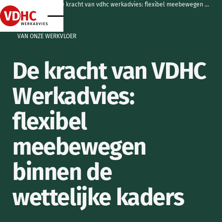
home
home
artikelen
de kracht van vdhc werkadvies: flexibel meebewegen binnen de wettelijke kaders
home
home
VAN ONZE WERKVLOER
De kracht van VDHC
Werkadvies:
flexibel
meebewegen
binnen de
wettelijke kaders