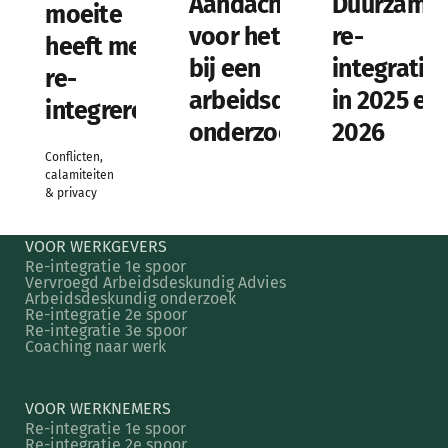
Aandachtspunten
Duurzame
moeite
voor het gesprek
re-
heeft met
bij een
integratie
re-
arbeidsdeskundig
in 2025 en
integreren?
onderzoek
2026
Conflicten,
calamiteiten
& privacy
VOOR WERKGEVERS
Re-integratie 1e spoor
Vervroegd Arbeidsdeskundig Advies
Arbeidsdeskundig onderzoek
Re-integratie 2e spoor
Re-integratie 3e spoor
Coaching naar werk
VOOR WERKNEMERS
Re-integratie 1e spoor
Re-integratie 2e spoor