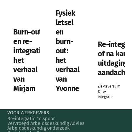
Fysiek
letsel
Burn-out
en
en re-
burn-
Re-integrat
integratie:
out:
of na kank
het
het
uitdaginge
verhaal
verhaal
aandachts
van
van
Ziekteverzuim
Mirjam
Yvonne
& re-
integratie
VOOR WERKGEVERS
Re-integratie 1e spoor
Vervroegd Arbeidsdeskundig Advies
Arbeidsdeskundig onderzoek