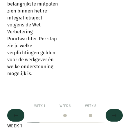
belangrijkste mijlpalen
zien binnen het re-
integratietraject
volgens de Wet
Verbetering
Poortwachter. Per stap
zie je welke
verplichtingen gelden
voor de werkgever én
welke ondersteuning
mogelijk is.
WEEK 1
WEEK 6
WEEK 8
∞ 6 WEKEN
Button Text
Button 
WEEK 1