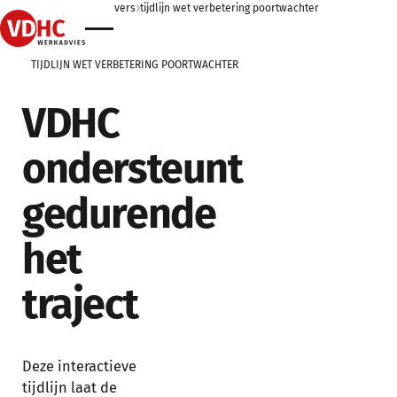
home
home
voor werkgevers
home
tijdlijn wet verbetering poortwachter
home
TIJDLIJN WET VERBETERING POORTWACHTER
VDHC
ondersteunt
gedurende
het
traject
Deze interactieve
tijdlijn laat de