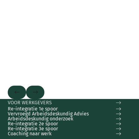
Vervroegd Arbeidsdeskundig Advies
In een vroeg stadium helderheid over de re-integrat
Button Text
Button Text
VOOR WERKGEVERS
Re-integratie 1e spoor
Vervroegd Arbeidsdeskundig Advies
Arbeidsdeskundig onderzoek
Re-integratie 2e spoor
Re-integratie 3e spoor
Coaching naar werk