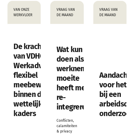
VAN ONZE
VRAAG VAN
VRAAG VAN
WERKVLOER
DE MAAND
DE MAAND
De kracht
Wat kun je
van VDHC
doen als je
Werkadvies:
werknemer
flexibel
Aandachts
moeite
meebewegen
voor het g
heeft met
binnen de
bij een
re-
wettelijke
arbeidsde
integreren?
kaders
onderzoek
Conflicten,
calamiteiten
& privacy