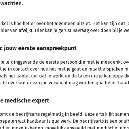
rwachten.
tikel is hoe het er over het algemeen uitziet. Het kan zijn dat
hier van afwijkt. Hier kan je gerust navraag over doen bij je w
de: jouw eerste aanspreekpunt
 je leidinggevende de eerste persoon die met je meedenkt over
t je in contact over hoe het met je gaat en maakt afspraken 
oals het aantal uur dat je werkt en de taken die je kan oppakke
ende over wat er van jou verwacht mag worden qua belastbaar
 de medische expert
komt de bedrijfsarts regelmatig in beeld. Deze arts kijkt same
bepalen wat haalbaar is qua werk. De bedrijfsarts is een onafh
eid en mogelijkheden, mogelijk aangevuld met medische info