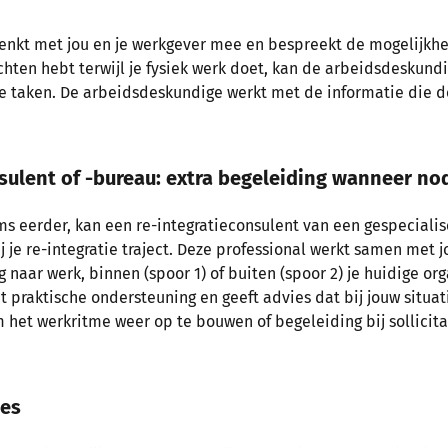
nkt met jou en je werkgever mee en bespreekt de mogelijkhede
chten hebt terwijl je fysiek werk doet, kan de arbeidsdeskund
 taken. De arbeidsdeskundige werkt met de informatie die de 
nsulent of -bureau: extra begeleiding wanneer no
oms eerder, kan een re-integratieconsulent van een gespecial
j je re-integratie traject. Deze professional werkt samen met j
naar werk, binnen (spoor 1) of buiten (spoor 2) je huidige org
t praktische ondersteuning en geeft advies dat bij jouw situat
 het werkritme weer op te bouwen of begeleiding bij sollicita
ces