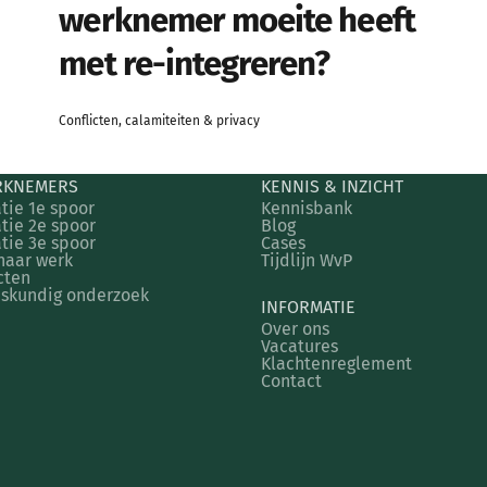
werknemer moeite heeft
met re-integreren?
Conflicten, calamiteiten & privacy
RKNEMERS
KENNIS & INZICHT
tie 1e spoor
Kennisbank
tie 2e spoor
Blog
tie 3e spoor
Cases
naar werk
Tijdlijn WvP
cten
skundig onderzoek
INFORMATIE
Over ons
Vacatures
Klachtenreglement
Contact