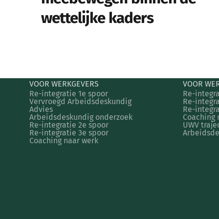
wettelijke kaders
VOOR WERKGEVERS
VOOR WE
Re-integratie 1e spoor
Re-integra
Vervroegd Arbeidsdeskundig
Re-integra
Advies
Re-integra
Arbeidsdeskundig onderzoek
Coaching 
Re-integratie 2e spoor
UWV traje
Re-integratie 3e spoor
Arbeidsde
Coaching naar werk