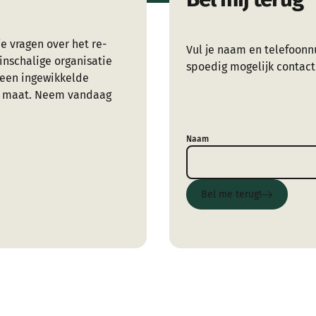
e vragen over het re-
Vul je naam en telefoonn
inschalige organisatie
spoedig mogelijk contact
Geen ingewikkelde
op maat. Neem vandaag
Naam
Bel me terug!
Bel me terug!