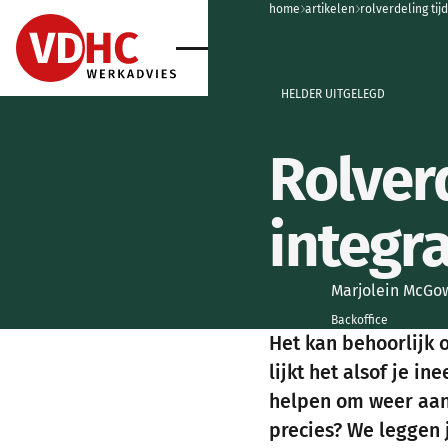
home
home
artikelen
rolverdeling tij
home
home
HELDER UITGELEGD
Rolverd
integra
Marjolein McGo
Backoffice
Het kan behoorlijk o
lijkt het alsof je i
helpen om weer aan 
precies? We leggen j