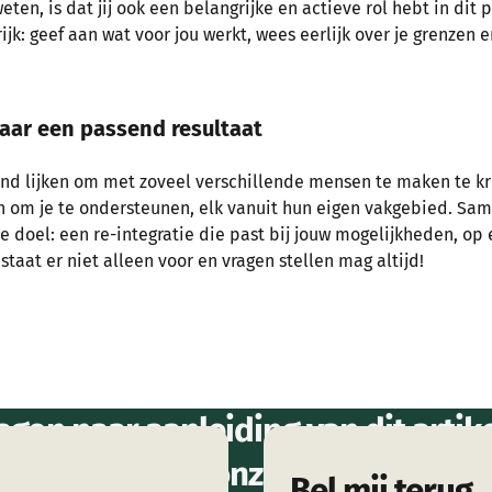
eten, is dat jij ook een belangrijke en actieve rol hebt in dit
k: geef aan wat voor jou werkt, wees eerlijk over je grenzen en
aar een passend resultaat
nd lijken om met zoveel verschillende mensen te maken te kri
jn om je te ondersteunen, elk vanuit hun eigen vakgebied. Sa
te doel: een re-integratie die past bij jouw mogelijkheden, op
staat er niet alleen voor en vragen stellen mag altijd!
agen naar aanleiding van dit artikel
er weten over onze dienstverleni
Bel mij terug