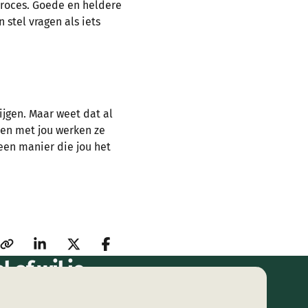
 proces. Goede en heldere
 stel vragen als iets
jgen. Maar weet dat al
men met jou werken ze
 een manier die jou het
 of wil je
ng?