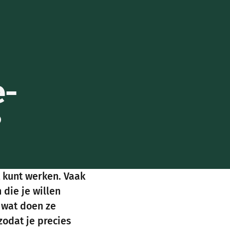
e-
?
et kunt werken. Vaak
 die je willen
 wat doen ze
 zodat je precies