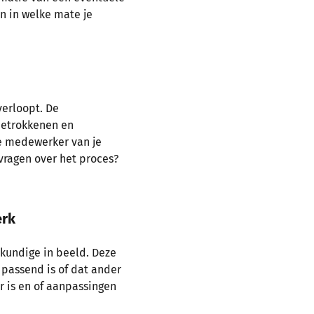
n in welke mate je
verloopt. De
betrokkenen en
ne medewerker van je
 vragen over het proces?
erk
skundige in beeld. Deze
 passend is of dat ander
r is en of aanpassingen