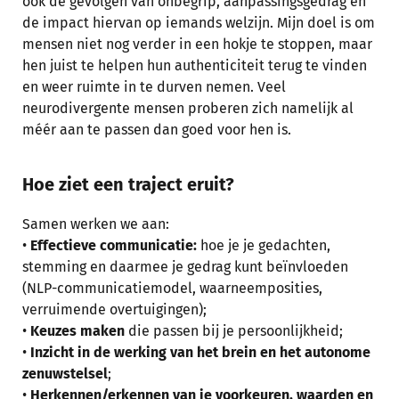
ook de gevolgen van onbegrip, aanpassingsgedrag en
de impact hiervan op iemands welzijn. Mijn doel is om
mensen niet nog verder in een hokje te stoppen, maar
hen juist te helpen hun authenticiteit terug te vinden
en weer ruimte in te durven nemen. Veel
neurodivergente mensen proberen zich namelijk al
méér aan te passen dan goed voor hen is.
Hoe ziet een traject eruit?
Samen werken we aan:
•
Effectieve communicatie:
hoe je je gedachten,
stemming en daarmee je gedrag kunt beïnvloeden
(NLP-communicatiemodel, waarneemposities,
verruimende overtuigingen);
•
Keuzes maken
die passen bij je persoonlijkheid;
•
Inzicht in de werking van het brein en het autonome
zenuwstelsel
;
•
Herkennen/erkennen van je voorkeuren, waarden en