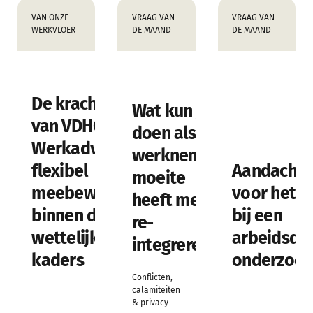
VAN ONZE
VRAAG VAN
VRAAG VAN
WERKVLOER
DE MAAND
DE MAAND
De kracht
Wat kun je
van VDHC
doen als je
Werkadvies:
werknemer
flexibel
Aandachts
moeite
meebewegen
voor het g
heeft met
binnen de
bij een
re-
wettelijke
arbeidsde
integreren?
kaders
onderzoek
Conflicten,
calamiteiten
& privacy