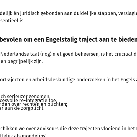
udelijk én juridisch gebonden aan duidelijke stappen, versla
sentieel is.
bevolen om een Engelstalig traject aan te biede
Nederlandse taal (nog) niet goed beheersen, is het cruciaal 
n begrijpelijk zijn.
ortrajecten en arbeidsdeskundige onderzoeken in het Engels 
ich serieuzer genomen;
esvolle re-integratie toe;
den over rechten en plichten;
er aan de zorgplicht.
chikken we over adviseurs die deze trajecten vloeiend in het
ftelijk als mondeling.