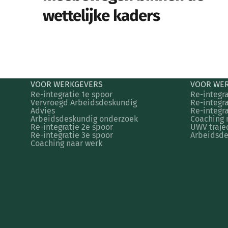
wettelijke kaders
VOOR WERKGEVERS
VOOR WE
Re-integratie 1e spoor
Re-integra
Vervroegd Arbeidsdeskundig
Re-integra
Advies
Re-integra
Arbeidsdeskundig onderzoek
Coaching 
Re-integratie 2e spoor
UWV traje
Re-integratie 3e spoor
Arbeidsde
Coaching naar werk