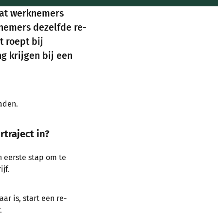
 dat werknemers
nemers dezelfde re-
 roept bij
g krijgen bij een
raden.
traject in?
 eerste stap om te
jf.
ar is, start een re-
.