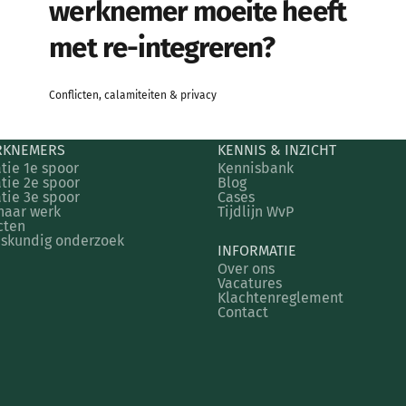
werknemer moeite heeft
met re-integreren?
Conflicten, calamiteiten & privacy
RKNEMERS
KENNIS & INZICHT
tie 1e spoor
Kennisbank
tie 2e spoor
Blog
tie 3e spoor
Cases
naar werk
Tijdlijn WvP
cten
skundig onderzoek
INFORMATIE
Over ons
Vacatures
Klachtenreglement
Contact