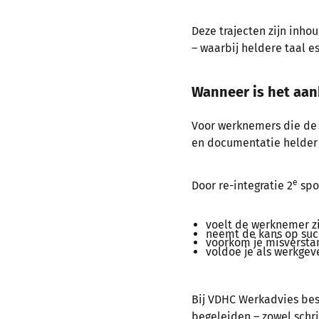
Deze trajecten zijn inho
– waarbij heldere taal es
Wanneer is het aan
Voor werknemers die de 
en documentatie helder e
e
Door re-integratie 2
spo
voelt de werknemer z
neemt de kans op succ
voorkom je misverstan
voldoe je als werkgev
Bij VDHC Werkadvies bes
begeleiden – zowel schri