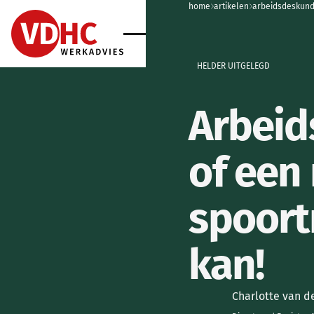
home
home
artikelen
arbeidsdeskundi
home
home
HELDER UITGELEGD
Arbeid
of een 
spoortr
kan!
Charlotte van 