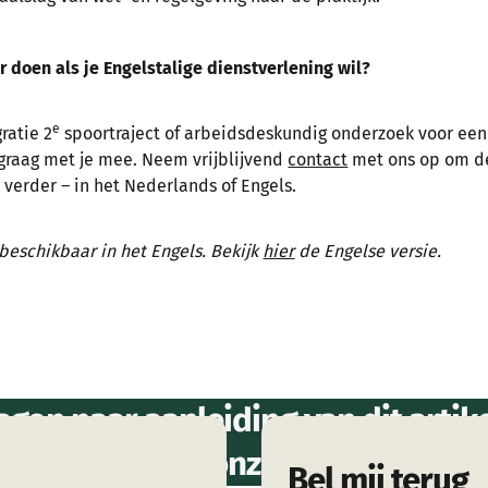
 doen als je Engelstalige dienstverlening wil?
e
ratie 2
spoortraject of arbeidsdeskundig onderzoek voor een
graag met je mee. Neem vrijblijvend
contact
met ons op om d
verder – in het Nederlands of Engels.
 beschikbaar in het Engels. Bekijk
hier
de Engelse versie.
agen naar aanleiding van dit artikel
er weten over onze dienstverleni
Bel mij terug