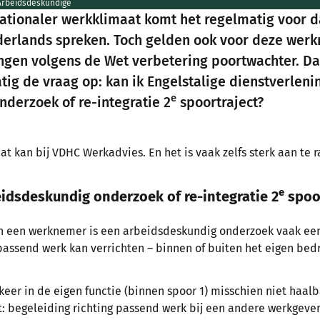
 Arbeidsdeskundige
nationaler werkklimaat komt het regelmatig voor
derlands spreken. Toch gelden ook voor deze werk
ingen volgens de Wet verbetering poortwachter. Dat
ig de vraag op: kan ik Engelstalige dienstverlenin
e
derzoek of re-integratie 2
spoortraject?
at kan bij VDHC Werkadvies. En het is vaak zelfs sterk aan te 
e
idsdeskundig onderzoek of re-integratie 2
spoor
an een werknemer is een arbeidsdeskundig onderzoek vaak een
ssend werk kan verrichten – binnen of buiten het eigen bedri
eer in de eigen functie (binnen spoor 1) misschien niet haalba
t: begeleiding richting passend werk bij een andere werkgever