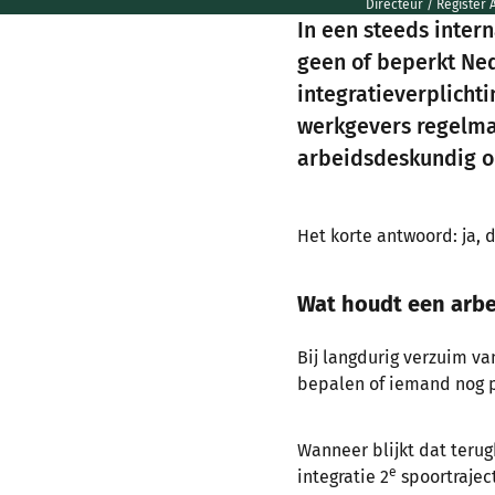
Directeur / Register
In een steeds inter
geen of beperkt Ne
integratieverplicht
werkgevers regelmat
arbeidsdeskundig on
Het korte antwoord: ja, d
Wat houdt een arbe
Bij langdurig verzuim v
bepalen of iemand nog pa
Wanneer blijkt dat terugk
e
integratie 2
spoortrajec