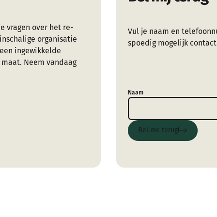
e vragen over het re-
Vul je naam en telefoonn
inschalige organisatie
spoedig mogelijk contact
Geen ingewikkelde
op maat. Neem vandaag
Naam
Bel me terug!
Bel me terug!