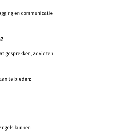
glegging en communicatie
n?
dat gesprekken, adviezen
aan te bieden:
 Engels kunnen