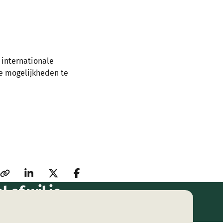
 internationale
e mogelijkheden te
 of wil je
ng?