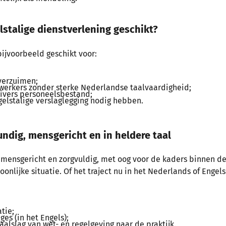
lstalige dienstverlening geschikt?
bijvoorbeeld geschikt voor:
verzuimen;
werkers zonder sterke Nederlandse taalvaardigheid;
ivers personeelsbestand;
elstalige verslaglegging nodig hebben.
ndig, mensgericht en in heldere taal
d mensgericht en zorgvuldig, met oog voor de kaders binnen d
onlijke situatie. Of het traject nu in het Nederlands of Engel
tie;
ges (in het Engels);
alslag van wet- en regelgeving naar de praktijk.