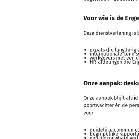
Voor wie is de Enge
Deze dienstverlening is 
expats die langdurig 
internationale kennis
werkgevers met een d
HR-afdelingen die Eng
Onze aanpak: desku
Onze aanpak blijft altij
poortwachter én de perso
voor:
duidelijke communica
begrijpelijke rapporta
een betrouwbare verta