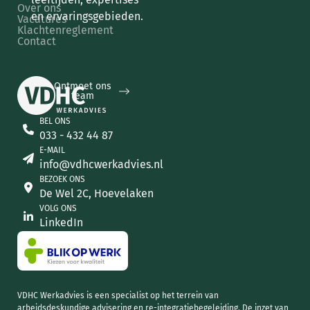
Over ons
en ervaringsgebieden.
Vacatures
Klachtenreglement
Contact
Ontmoet ons team
Ontmoet ons
team
BEL ONS
033 - 432 44 87
E-MAIL
info@vdhcwerkadvies.nl
BEZOEK ONS
De Wel 2C, Hoevelaken
VOLG ONS
LinkedIn
VDHC Werkadvies is een specialist op het terrein van
arbeidsdeskundige advisering en re-integratiebegeleiding. De inzet van