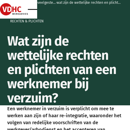
home
home
kennisbank
home
home
veelgestelde vragen
wat zijn de wettelijke rechten en plichten van een werknemer bij verzuim?
home
RECHTEN & PLICHTEN
Wat zijn de
wettelijke rechten
en plichten van een
werknemer bij
verzuim?
Een werknemer in verzuim is verplicht om mee te
werken aan zijn of haar re-integratie, waaronder het
volgen van redelijke voorschriften van de
werkgever/arbodienst en het accepteren van