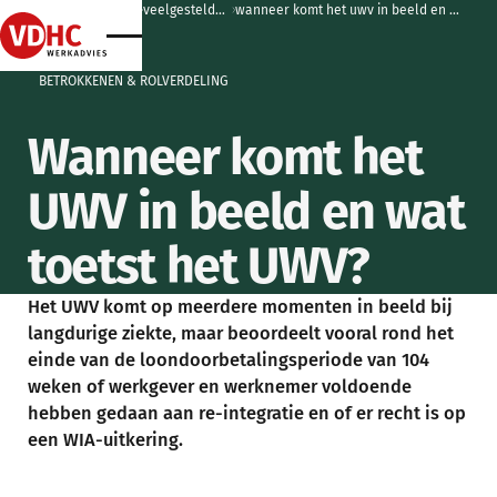
home
home
kennisbank
home
home
veelgestelde vragen
wanneer komt het uwv in beeld en wat toetst het uwv?
home
BETROKKENEN & ROLVERDELING
Wanneer komt het
UWV in beeld en wat
toetst het UWV?
Het UWV komt op meerdere momenten in beeld bij
langdurige ziekte, maar beoordeelt vooral rond het
einde van de loondoorbetalingsperiode van 104
weken of werkgever en werknemer voldoende
hebben gedaan aan re-integratie en of er recht is op
een WIA-uitkering.