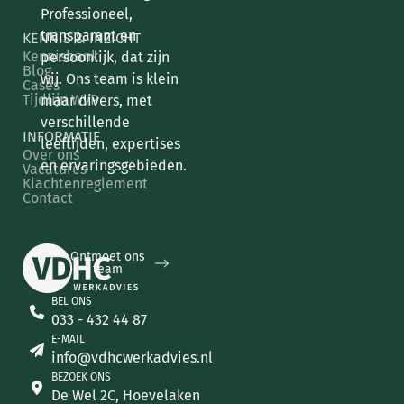
Professioneel,
transparant en
KENNIS & INZICHT
Kennisbank
persoonlijk, dat zijn
Blog
wij. Ons team is klein
Cases
Tijdlijn WvP
maar divers, met
verschillende
INFORMATIE
leeftijden, expertises
Over ons
en ervaringsgebieden.
Vacatures
Klachtenreglement
Contact
Ontmoet ons team
Ontmoet ons
team
BEL ONS
033 - 432 44 87
E-MAIL
info@vdhcwerkadvies.nl
BEZOEK ONS
De Wel 2C, Hoevelaken