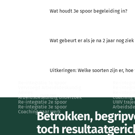
Wat houdt 3e spoor begeleiding in?
Wat gebeurt er als je na 2 jaar nog ziek
Uitkeringen: Welke soorten zijn er, hoe
VOOR WERKGEVERS
VOOR WE
Re-integratie 1e spoor
Re-integra
Vervroegd Arbeidsdeskundig
Re-integra
Advies
Re-integra
OVER ONS
Arbeidsdeskundig onderzoek
Coaching 
Re-integratie 2e spoor
UWV traje
Re-integratie 3e spoor
Arbeidsde
Coaching naar werk
Betrokken, begripv
toch resultaatgeric