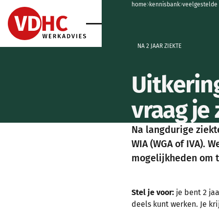
home
home
kennisbank
home
veelgestelde
home
NA 2 JAAR ZIEKTE
Uitkerin
vraag je
Na langdurige ziekt
WIA (WGA of IVA). We
mogelijkheden om t
Stel je voor:
je bent 2 ja
deels kunt werken. Je kr