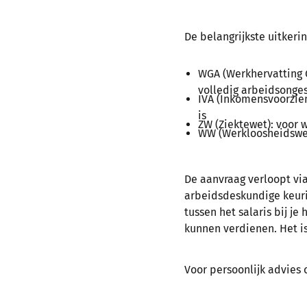
De belangrijkste uitkerin
WGA (Werkhervatting Ge
volledig arbeidsonges
IVA (Inkomensvoorzien
is
ZW (Ziektewet): voor w
WW (Werkloosheidswet
De aanvraag verloopt vi
arbeidsdeskundige keuri
tussen het salaris bij je
kunnen verdienen. Het is
Voor persoonlijk advies o