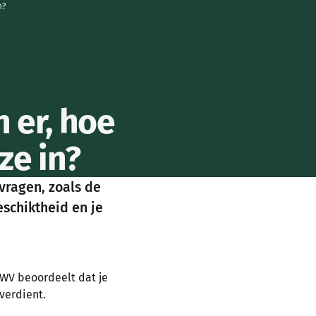
n?
n er, hoe
ze in?
vragen, zoals de
eschiktheid en je
UWV beoordeelt dat je
verdient.