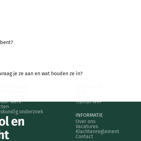
 bent?
 vraag je ze aan en wat houden ze in?
RKNEMERS
KENNIS & INZICHT
tie 1e spoor
Kennisbank
tie 2e spoor
Blog
tie 3e spoor
Cases
naar werk
Tijdlijn WvP
cten
skundig onderzoek
INFORMATIE
ol en
Over ons
Vacatures
ht
Klachtenreglement
Contact