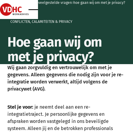
home
home
kennisbank
home
veelgestelde vragen
home
hoe gaan wij om met je privacy?
home
CONFLICTEN, CALAMITEITEN & PRIVACY
Hoe gaan wij om
met je privacy?
Wij gaan zorgvuldig en vertrouwelijk om met je
gegevens. Alleen gegevens die nodig zijn voor je re-
integratie worden verwerkt, altijd volgens de
privacywet (AVG).
Stel je voor:
je neemt deel aan een re-
integratietraject. Je persoonlijke gegevens en
afspraken worden vastgelegd in ons beveiligde
systeem. Alleen jij en de betrokken professionals