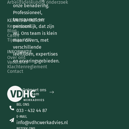
Arbeidsdeskundig onderzoek
onze benadering.
Professioneel,
transparant en
KENNIS & INZICHT
Kennisbank
persoonlijk, dat zijn
Blog
wij. Ons team is klein
Cases
Tijdlijn WvP
maar divers, met
verschillende
INFORMATIE
leeftijden, expertises
Over ons
en ervaringsgebieden.
Vacatures
Klachtenreglement
Contact
Ontmoet ons team
Ontmoet ons
team
BEL ONS
033 - 432 44 87
E-MAIL
info@vdhcwerkadvies.nl
BEZOEK ONS