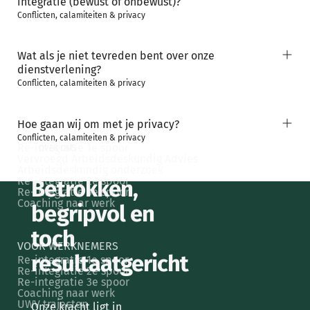
integratie (bewust of onbewust)?
Conflicten, calamiteiten & privacy
Wat als je niet tevreden bent over onze
dienstverlening?
Conflicten, calamiteiten & privacy
Hoe gaan wij om met je privacy?
VOOR WERKGEVERS
Conflicten, calamiteiten & privacy
Re-integratie 1e spoor
OVER ONS
Vervroegd Arbeidsdeskundig Advies
Arbeidsdeskundig onderzoek
Re-integratie 2e spoor
Betrokken,
Re-integratie 3e spoor
Coaching naar werk
begripvol en
toch
VOOR WERKNEMERS
resultaatgericht
Re-integratie 1e spoor
Re-integratie 2e spoor
Re-integratie 3e spoor
Coaching naar werk
UWV trajecten
Onze kracht ligt in