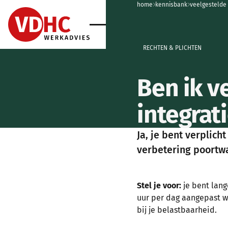
home
home
kennisbank
home
veelgestelde
home
RECHTEN & PLICHTEN
Ben ik v
integrat
Ja, je bent verplich
verbetering poortwa
Stel je voor:
je bent lang
uur per dag aangepast we
bij je belastbaarheid.