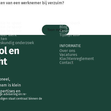
hten van een werknemer bij verzuim?
RKNEMERS
KENNIS & INZICHT
tie 1e spoor
Kennisbank
tie 2e spoor
Blog
Toon meer
tie 3e spoor
Cases
naar werk
Tijdlijn WvP
cten
skundig onderzoek
INFORMATIE
ol en
Over ons
Vacatures
ht
Klachtenreglement
Contact
oneel,
team is klein
xpertises en
ge advisering en re-
ndigen staat centraal binnen de