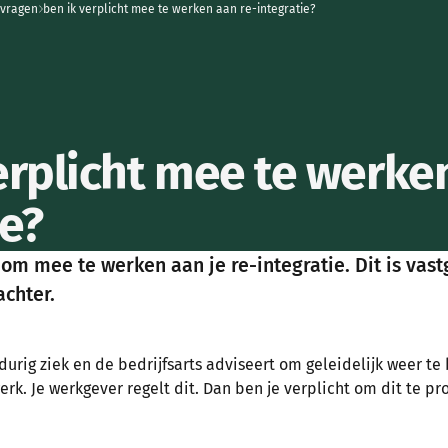
 vragen
ben ik verplicht mee te werken aan re-integratie?
home
erplicht mee te werke
ie?
t om mee te werken aan je re-integratie. Dit is vas
chter.
durig ziek en de bedrijfsarts adviseert om geleidelijk weer t
rk. Je werkgever regelt dit. Dan ben je verplicht om dit te pr