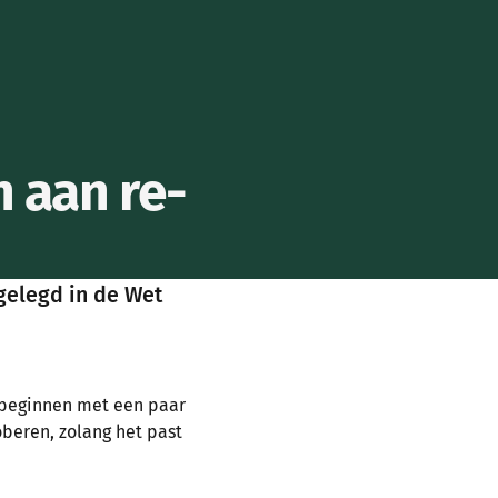
n aan re-
tgelegd in de Wet
e beginnen met een paar
oberen, zolang het past