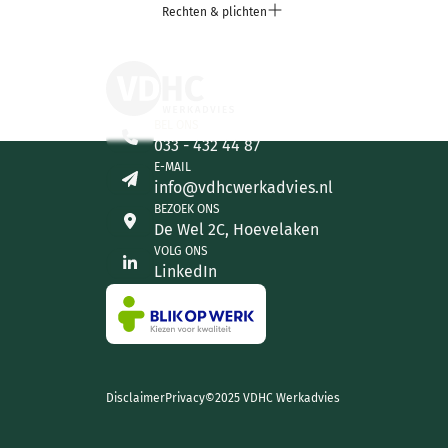
Rechten & plichten
BEL ONS
033 - 432 44 87
E-MAIL
info@vdhcwerkadvies.nl
BEZOEK ONS
De Wel 2C, Hoevelaken
VOLG ONS
LinkedIn
Disclaimer
Privacy
©2025 VDHC Werkadvies