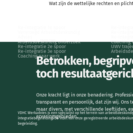
Wat zijn de wettelijke rechten en plic
VOOR WERKGEVERS
VOOR WE
Re-integratie 1e spoor
Re-integra
Vervroegd Arbeidsdeskundig
Re-integra
Advies
Re-integra
OVER ONS
Arbeidsdeskundig onderzoek
Coaching 
Re-integratie 2e spoor
UWV traje
Re-integratie 3e spoor
Arbeidsde
Coaching naar werk
Betrokken, begripv
toch resultaatgeric
Onze kracht ligt in onze benadering. Professi
transparant en persoonlijk, dat zijn wij. Ons 
maar divers, met verschillende leeftijden, e
VDHC Werkadvies is een specialist op het terrein van arbeidsdeskundi
ervaringsgebieden.
integratiebegeleiding. De inzet van onze geregistreerde arbeidsdesku
begeleiding.