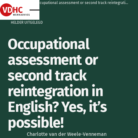
home
home
artikelen
occupational assessment or second track reintegration in english? yes, it’s possible!
home
home
HELDER UITGELEGD
Occupational
assessment or
second track
reintegration in
English? Yes, it’s
possible!
Charlotte van der Weele-Venneman