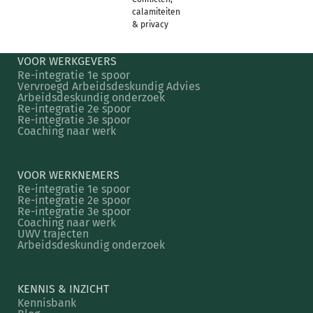
calamiteiten
& privacy
VOOR WERKGEVERS
Re-integratie 1e spoor
Vervroegd Arbeidsdeskundig Advies
Arbeidsdeskundig onderzoek
Re-integratie 2e spoor
Re-integratie 3e spoor
Coaching naar werk
VOOR WERKNEMERS
Re-integratie 1e spoor
Re-integratie 2e spoor
Re-integratie 3e spoor
Coaching naar werk
UWV trajecten
Arbeidsdeskundig onderzoek
KENNIS & INZICHT
Kennisbank