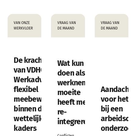
VAN ONZE
VRAAG VAN
VRAAG VAN
WERKVLOER
DE MAAND
DE MAAND
De kracht
Wat kun je
van VDHC
doen als je
Werkadvies:
werknemer
flexibel
Aandachts
moeite
meebewegen
voor het g
heeft met
binnen de
bij een
re-
wettelijke
arbeidsde
integreren?
kaders
onderzoek
Conflicten,