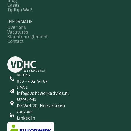
Blog
Cases
Tijdlijn WvP
INFORMATIE
Over ons
Vacatures
Klachtenreglement
Contact
BEL ONS
033 - 432 44 87
E-MAIL
info@vdhcwerkadvies.nl
BEZOEK ONS
De Wel 2C, Hoevelaken
VOLG ONS
LinkedIn